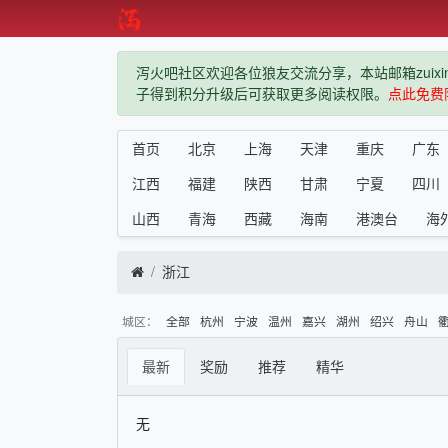
泻火吧社区欢迎各位狼友交流分享，本站邮箱zuixindiz
子得到积分升级后可获取更多阅读权限。
点此免费
首页
北京
上海
天津
重庆
广东
江西
福建
陕西
甘肃
宁夏
四川
山西
青海
西藏
海南
港澳台
海
浙江
城区：
全部
杭州
宁波
温州
嘉兴
湖州
绍兴
舟山
最新
奖励
推荐
精华
无