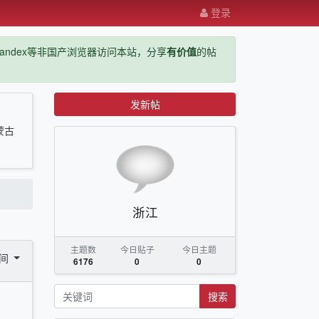
登录
ge，yandex等非国产浏览器访问本站，分享
有价值
的帖
发新帖
蒙古
浙江
主题数
今日贴子
今日主题
时间
6176
0
0
搜索