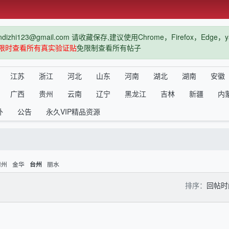
hi123@gmail.com 请收藏保存,建议使用Chrome，Firefox，Ed
限时查看所有真实验证贴
免限制查看所有帖子
江苏
浙江
河北
山东
河南
湖北
湖南
安徽
广西
贵州
云南
辽宁
黑龙江
吉林
新疆
内
外
公告
永久VIP精品资源
衢州
金华
丽水
台州
排序：
回帖