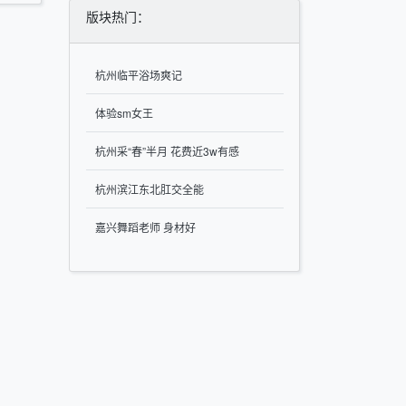
版块热门：
杭州临平浴场爽记
体验sm女王
杭州采“春”半月 花费近3w有感
杭州滨江东北肛交全能
嘉兴舞蹈老师 身材好