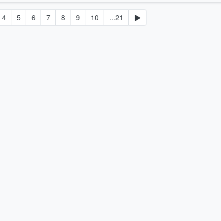
4
5
6
7
8
9
10
...21
▶