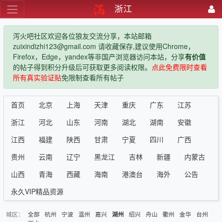
浙江
泻火吧社区欢迎各位狼友交流分享，本站邮箱
zuixindizhi123@gmail.com 请收藏保存,建议使用Chrome，
Firefox，Edge，yandex等非国产浏览器访问本站，分享
有价值
的帖子得到积分升级后可获取更多阅读权限。
点此免费限时查看
所有真实验证贴
免限制查看所有帖子
首页
北京
上海
天津
重庆
广东
江苏
浙江
河北
山东
河南
湖北
湖南
安徽
江西
福建
陕西
甘肃
宁夏
四川
广西
贵州
云南
辽宁
黑龙江
吉林
新疆
内蒙古
山西
青海
西藏
海南
港澳台
海外
公告
永久VIP精品资源
城区：
全部
杭州
宁波
温州
嘉兴
绍兴
舟山
衢州
金华
台州
湖州