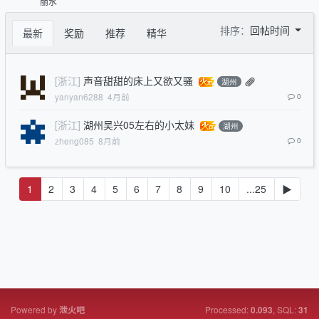
丽水
排序：
回帖时间
最新
奖励
推荐
精华
[浙江]
声音甜甜的床上又欲又骚
湖州
yanyan6288
4月前
0
[浙江]
湖州吴兴05左右的小太妹
湖州
zheng085
8月前
0
1
2
3
4
5
6
7
8
9
10
...25
▶
Powered by
Processed:
, SQL:
泄火吧
0.093
31