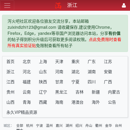
浙江
泻火吧社区欢迎各位狼友交流分享，本站邮箱
zuixindizhi123@gmail.com 请收藏保存,建议使用Chrome，
Firefox，Edge，yandex等非国产浏览器访问本站，分享
有价值
的帖子得到积分升级后可获取更多阅读权限。
点此免费限时查看
所有真实验证贴
免限制查看所有帖子
首页
北京
上海
天津
重庆
广东
江苏
浙江
河北
山东
河南
湖北
湖南
安徽
江西
福建
陕西
甘肃
宁夏
四川
广西
贵州
云南
辽宁
黑龙江
吉林
新疆
内蒙古
山西
青海
西藏
海南
港澳台
海外
公告
永久VIP精品资源
城区：
全部
杭州
宁波
温州
嘉兴
湖州
绍兴
舟山
衢州
金华
台州