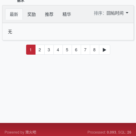
丽水
排序：
回帖时间
最新
奖励
推荐
精华
无
1
2
3
4
5
6
7
8
▶
Powered by
Processed:
, SQL:
泄火吧
0.093
26