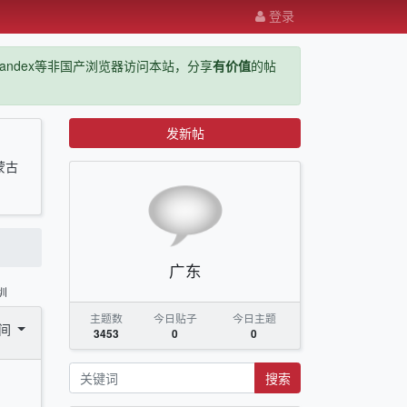
登录
ge，yandex等非国产浏览器访问本站，分享
有价值
的帖
发新帖
蒙古
广东
圳
主题数
今日贴子
今日主题
时间
3453
0
0
搜索