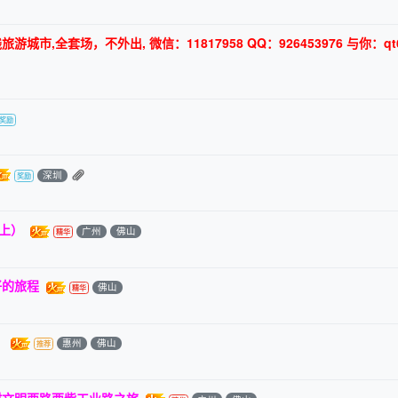
,全套场，不外出, 微信：11817958 QQ：926453976 与你：qt6
深圳
上）
广州
佛山
好的旅程
佛山
）
惠州
佛山
村文明西路西紫工业路之旅