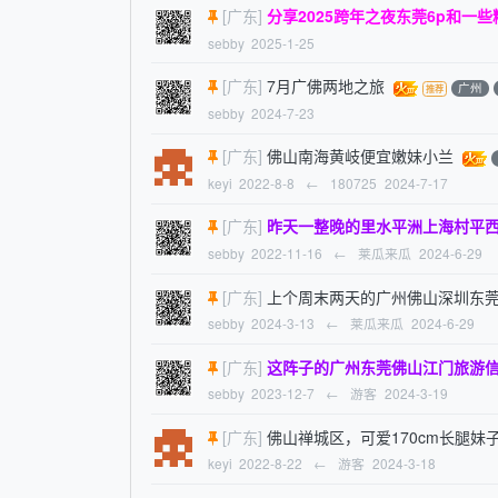
[广东]
分享2025跨年之夜东莞6p和一
sebby
2025-1-25
[广东]
7月广佛两地之旅
广州
sebby
2024-7-23
[广东]
佛山南海黄岐便宜嫩妹小兰
keyi
2022-8-8
←
180725
2024-7-17
[广东]
昨天一整晚的里水平洲上海村平
sebby
2022-11-16
←
莱瓜来瓜
2024-6-29
[广东]
上个周末两天的广州佛山深圳东
sebby
2024-3-13
←
莱瓜来瓜
2024-6-29
[广东]
这阵子的广州东莞佛山江门旅游
sebby
2023-12-7
←
游客
2024-3-19
[广东]
佛山禅城区，可爱170cm长腿妹
keyi
2022-8-22
←
游客
2024-3-18