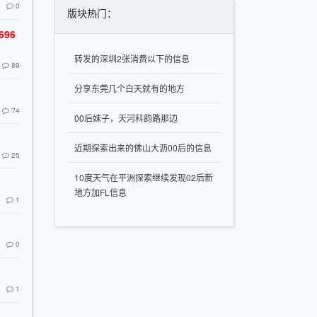
0
版块热门：
96
转发的深圳2张消费以下的信息
89
分享东莞几个白天就有的地方
74
00后妹子，天河科韵路那边
近期探索出来的佛山大沥00后的信息
25
10度天气在平洲探索继续发现02后新
地方加FL信息
1
0
1