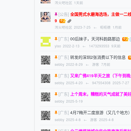
泻火吧社区
1天前
[公告]
全国莞式水磨海选场，主做一二线旅游城市
9
泻火吧社区
2023-7-25
←
呃呃德
1月前
[广东]
00后妹子，天河科韵路那边
yiso
2022-2-13
←
1473293553
9天前
[广东]
转发的深圳2张消费以下的信息
sebby
2022-8-29
←
游客
7月前
[广东]
又来广佛419半天之旅（下午到晚
sebby
2025-4-20
←
947554308
2025-7-27
[广东]
上个周末，糟糕的天气成就了美
sebby
2025-5-19
[广东]
4月7梅开二度旅游（又几个地方
sebby
2025-4-8
←
游客
2025-4-8
[广东]
白云增槎禅城文华中路南海后街