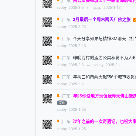
sebby
2025-3-9
←
ypyp
2025-3-13
[广东]
2月最后一个周末两天广佛之旅
sebby
2025-2-23
[广东]
今天分享如果与精神XM聊天（社
sebby
2025-2-13
[广东]
昨晚芳村的酒店公寓私窦不为人
sebby
2025-2-8
←
sebby
2025-2-11
[广东]
年初三和四两天辗转6个城市收货
sebby
2025-2-2
[广东]
年25你没地方玩但我昨天佛山肇
深圳
sebby
2025-1-25
[广东]
过年之前的一次奇遇记，也祝大
sebby
2025-1-25