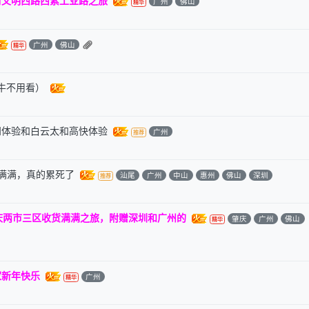
广州
佛山
广州
佛山
牛不用看）
知体验和白云太和高快体验
广州
满满，真的累死了
汕尾
广州
中山
惠州
佛山
深圳
庆两市三区收货满满之旅，附赠深圳和广州的
肇庆
广州
佛山
家新年快乐
广州