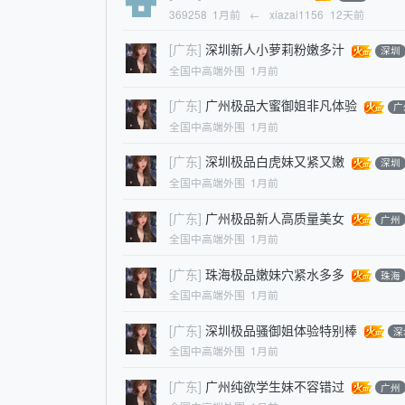
369258
1月前
←
xiazai1156
12天前
[广东]
深圳新人小萝莉粉嫩多汁
深圳
全国中高端外围
1月前
[广东]
广州极品大蜜御姐非凡体验
广
全国中高端外围
1月前
[广东]
深圳极品白虎妹又紧又嫩
深圳
全国中高端外围
1月前
[广东]
广州极品新人高质量美女
广州
全国中高端外围
1月前
[广东]
珠海极品嫩妹穴紧水多多
珠海
全国中高端外围
1月前
[广东]
深圳极品骚御姐体验特别棒
深
全国中高端外围
1月前
[广东]
广州纯欲学生妹不容错过
广州