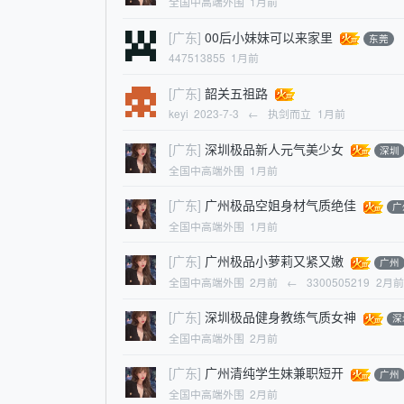
全国中高端外围
1月前
[广东]
00后小妹妹可以来家里
东莞
447513855
1月前
[广东]
韶关五祖路
keyi
2023-7-3
←
执剑而立
1月前
[广东]
深圳极品新人元气美少女
深圳
全国中高端外围
1月前
[广东]
广州极品空姐身材气质绝佳
广
全国中高端外围
1月前
[广东]
广州极品小萝莉又紧又嫩
广州
全国中高端外围
2月前
←
3300505219
2月前
[广东]
深圳极品健身教练气质女神
深
全国中高端外围
2月前
[广东]
广州清纯学生妹兼职短开
广州
全国中高端外围
2月前