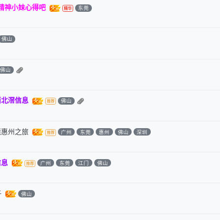
些精神小妹心得吧
东莞
佛山
佛山
西北滘信息
佛山
莞惠州之旅
广州
东莞
惠州
佛山
深圳
信息
广州
东莞
江门
佛山
子
佛山