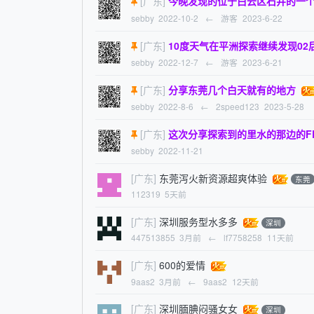
[广东]
今晚发现的位于白云区石井的一
sebby
2022-10-2
←
游客
2023-6-22
[广东]
10度天气在平洲探索继续发现02
sebby
2022-12-7
←
游客
2023-6-21
[广东]
分享东莞几个白天就有的地方
sebby
2022-8-6
←
2speed123
2023-5-28
[广东]
这次分享探索到的里水的那边的F
sebby
2022-11-21
[广东]
东莞泻火新资源超爽体验
东莞
112319
5天前
[广东]
深圳服务型水多多
深圳
447513855
3月前
←
lf7758258
11天前
[广东]
600的爱情
9aas2
3月前
←
9aas2
12天前
[广东]
深圳腼腆闷骚女女
深圳