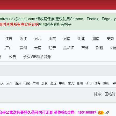
hi123@gmail.com 请收藏保存,建议使用Chrome，Firefox，Ed
限时查看所有真实验证贴
免限制查看所有帖子
江苏
浙江
河北
山东
河南
湖北
湖南
安徽
广西
贵州
云南
辽宁
黑龙江
吉林
新疆
内
外
公告
永久VIP精品资源
肇庆
云浮
潮州
汕尾
广州
茂名
清远
中山
东莞
惠州
江门
珠海
佛山
深
排序：
回帖
带公寓送伟哥特久药可内可无套 带体检QQ群：465160897