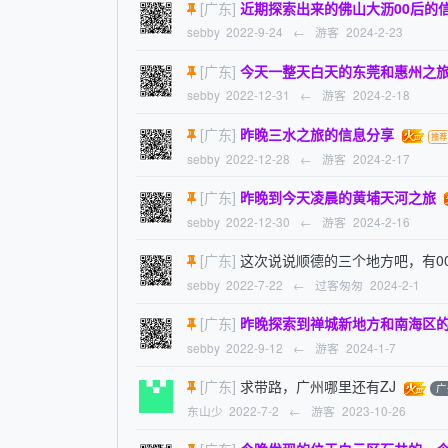
[广东]
近期探索出来的佛山大沥00后的
sebby
2022-9-24
←
游客
2024-2-23
[广东]
今天一整天白天的东莞和惠州之
sebby
2022-12-31
←
游客
2024-2-18
[广东]
昨晚三水之旅的信息分享
sebby
2022-12-28
←
游客
2024-2-17
[广东]
昨晚到今天凌晨的黄埔天河之旅
sebby
2022-12-30
←
游客
2024-2-16
[广东]
这次说说顺德的三个地方吧，有0
sebby
2022-7-22
←
过客匆匆
2024-2-1
[广东]
昨晚探索到禅城新地方和南海区
sebby
2022-9-12
←
游客
2024-1-7
[广东]
求带路，广州哪里还有ZJ
广
东山少
2022-7-2
←
游客
2023-10-26