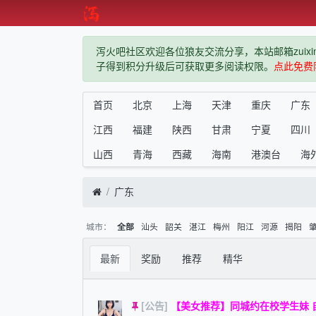
泻火吧社区欢迎各位狼友交流分享，本站邮箱zuixindiz
子得到积分升级后可获取更多阅读权限。
点此免费
首页
北京
上海
天津
重庆
广东
江西
福建
陕西
甘肃
宁夏
四川
山西
青海
西藏
海南
港澳台
海
广东
城市：
汕头
韶关
湛江
梅州
阳江
河源
揭阳
全部
最新
奖励
推荐
精华
[公告]
【美女推荐】同城约在校学生妹 自