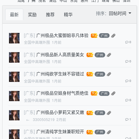
汕尾
茂名
清远
中山
东莞
惠州
江门
珠海
佛山
深圳
广州
排序：
回帖时间
最新
奖励
推荐
精华
[广东]
广州极品大蜜御姐非凡体验
广州
全国中高端外围
1月前
0
[广东]
广州极品新人高质量美女
广州
全国中高端外围
1月前
0
[广东]
广州纯欲学生妹不容错过
广州
全国中高端外围
1月前
0
[广东]
广州极品空姐身材气质绝佳
广州
全国中高端外围
1月前
0
[广东]
广州极品小萝莉又紧又嫩
广州
←
3300505219
2月前
1
[广东]
广州清纯学生妹兼职短开
广州
全国中高端外围
2月前
0