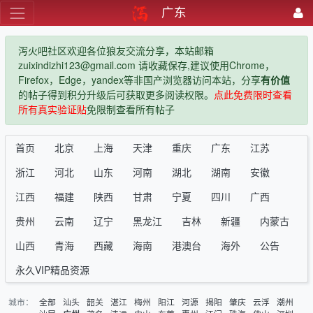
广东
泻火吧社区欢迎各位狼友交流分享，本站邮箱
zuixindizhi123@gmail.com 请收藏保存,建议使用Chrome，
Firefox，Edge，yandex等非国产浏览器访问本站，分享
有价值
的帖子得到积分升级后可获取更多阅读权限。
点此免费限时查看
所有真实验证贴
免限制查看所有帖子
首页
北京
上海
天津
重庆
广东
江苏
浙江
河北
山东
河南
湖北
湖南
安徽
江西
福建
陕西
甘肃
宁夏
四川
广西
贵州
云南
辽宁
黑龙江
吉林
新疆
内蒙古
山西
青海
西藏
海南
港澳台
海外
公告
永久VIP精品资源
城市：
全部
汕头
韶关
湛江
梅州
阳江
河源
揭阳
肇庆
云浮
潮州