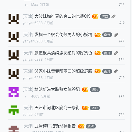
←
Max
2月前
1
[天津]
大波妹胸推真的爽口的也很OK
河西
yanyan6288
3月前
0
[天津]
发掘一个很会伺候男人的小妖精
南开
yanyan6288
3月前
0
[天津]
颜值很高清纯漂亮绝对的好货色
南开
yanyan6288
4月前
0
[天津]
邻家小妹青春靓丽口的超级舒服
南开
yanyan6288
4月前
0
[天津]
塘沽新港大胸熟女体验记
塘沽
←
4603
5月前
6
[天津]
天津市河北区底商一条街
河北
sunao
5月前
0
[天津]
武清梅厂扫街现状报告
武清