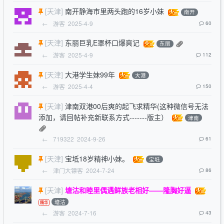
[天津]
南开静海市里两头跑的16岁小妹
南开
←
游客
2025-4-9
60
[天津]
东丽巨乳E罩杯口爆爽记
东丽
←
游客
2025-4-9
112
[天津]
大港学生妹99年
大港
←
游客
2025-4-4
150
[天津]
津南双港00后爽的起飞求精华(这种微信号无法
添加，请回帖补充新联系方式-------版主）
津南
←
719322
2024-9-26
61
[天津]
宝坻18岁精神小妹。
宝坻
←
津门大镖客
2024-7-24
86
[天津]
塘沽和睦里偶遇鲜族老相好——隆胸好逼
塘沽
←
游客
2024-7-16
43