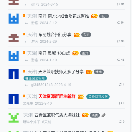
←
gh73
2024-3-15
91
[天津]
南开 南方少妇舌吻花式臀推
南开
←
游客
2024-3-12
54
[天津]
东丽魏台扫街分享
东丽
←
游客
2024-2-29
30
[天津]
南开 奥城 18白虎
南开
←
游客
2024-1-19
48
[天津]
天津兼职技师太多了分享
津南
等级阅读权限
←
gl345801243
2023-4-19
1
[天津]
天津资源群群主新群
等级阅读权限
梁先生
2022-9-10
0
[天津]
西青区兼职气质大胸妹妹
西青
琳琳小妹子
6天前
0