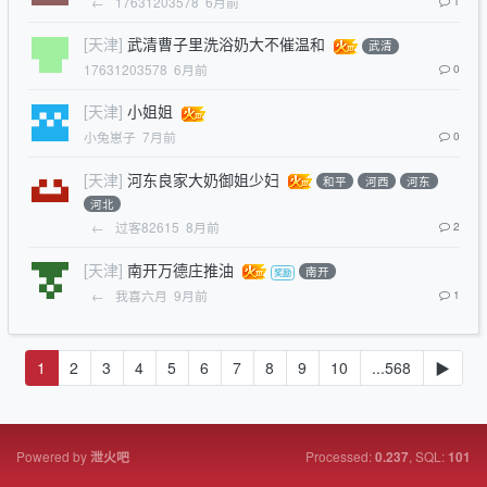
←
17631203578
6月前
1
[天津]
武清曹子里洗浴奶大不催温和
武清
17631203578
6月前
0
[天津]
小姐姐
小兔崽子
7月前
0
[天津]
河东良家大奶御姐少妇
和平
河西
河东
河北
←
过客82615
8月前
2
[天津]
南开万德庄推油
南开
←
我喜六月
9月前
1
1
2
3
4
5
6
7
8
9
10
...568
▶
Powered by
Processed:
, SQL:
泄火吧
0.237
101