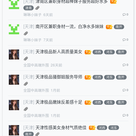
[天津]
津南区兼职身材超棒妹子服务超好水多
津南
琳琳小妹子
6天前
0
[天津]
南开区兼职身材一流，白净水多妹妹
南开
琳琳小妹子
7天前
0
[天津]
天津极品新人高质量美女
河西
河东
南开
全国中高端外围
26天前
0
[天津]
天津极品骚御姐服务导师
河西
河东
南开
全国中高端外围
1月前
0
[天津]
天津极品嫩妹反差感十足
河西
河东
南开
全国中高端外围
1月前
0
[天津]
天津性感美女身材气质绝佳
河西
河东
南开