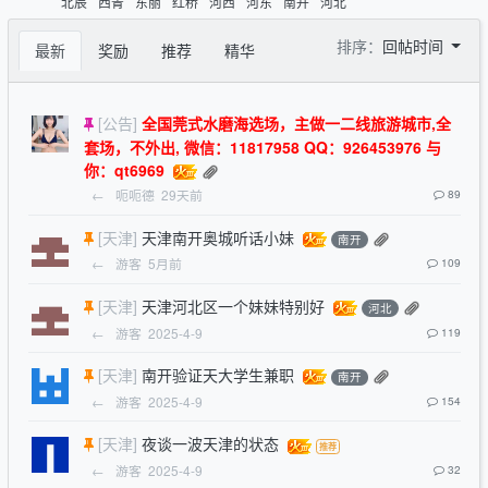
北辰
西青
东丽
红桥
河西
河东
南开
河北
排序：
回帖时间
最新
奖励
推荐
精华
[公告]
全国莞式水磨海选场，主做一二线旅游城市,全
套场，不外出, 微信：11817958 QQ：926453976 与
你：qt6969
←
呃呃德
29天前
89
[天津]
天津南开奥城听话小妹
南开
←
游客
5月前
109
[天津]
天津河北区一个妹妹特别好
河北
←
游客
2025-4-9
119
[天津]
南开验证天大学生兼职
南开
←
游客
2025-4-9
154
[天津]
夜谈一波天津的状态
←
游客
2025-4-9
32