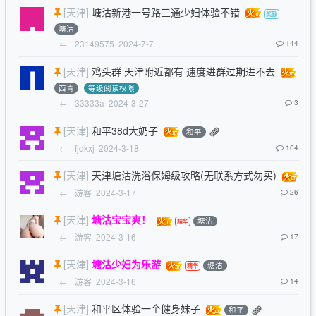
[天津]
塘沽新港一号路三通少妇体验不错
塘沽
←
23149575
2024-7-7
144
[天津]
鸡头群 天津附近都有 速度进群过期进不去
西青
等级阅读权限
←
33333a
2024-3-27
3
[天津]
和平38d大奶子
和平
←
fjdkxj
2024-3-18
104
[天津]
天津塘沽洗浴保姆级攻略(无联系方式勿买)
←
游客
2024-3-17
26
[天津]
塘沽宝宝爽！
塘沽
←
游客
2024-3-16
17
[天津]
塘沽少妇为乐游
塘沽
←
游客
2024-3-16
14
[天津]
和平区体验一个健身妹子
和平