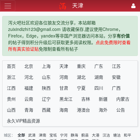
天津
泻火吧社区欢迎各位狼友交流分享，本站邮箱
zuixindizhi123@gmail.com 请收藏保存,建议使用Chrome，
Firefox，Edge，yandex等非国产浏览器访问本站，分享
有价值
的帖子得到积分升级后可获取更多阅读权限。
点此免费限时查看
所有真实验证贴
免限制查看所有帖子
首页
北京
上海
天津
重庆
广东
江苏
浙江
河北
山东
河南
湖北
湖南
安徽
江西
福建
陕西
甘肃
宁夏
四川
广西
贵州
云南
辽宁
黑龙江
吉林
新疆
内蒙古
山西
青海
西藏
海南
港澳台
海外
公告
永久VIP精品资源
城区：
武清
津南
宝坻
宁河
静海
蓟县
大港
汉沽
塘沽
和平
全部