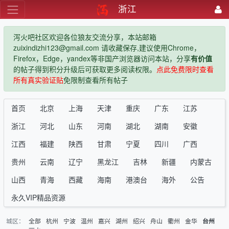
浙江
泻火吧社区欢迎各位狼友交流分享，本站邮箱
zuixindizhi123@gmail.com 请收藏保存,建议使用Chrome，
Firefox，Edge，yandex等非国产浏览器访问本站，分享
有价值
的帖子得到积分升级后可获取更多阅读权限。
点此免费限时查看
所有真实验证贴
免限制查看所有帖子
首页
北京
上海
天津
重庆
广东
江苏
浙江
河北
山东
河南
湖北
湖南
安徽
江西
福建
陕西
甘肃
宁夏
四川
广西
贵州
云南
辽宁
黑龙江
吉林
新疆
内蒙古
山西
青海
西藏
海南
港澳台
海外
公告
永久VIP精品资源
城区：
全部
杭州
宁波
温州
嘉兴
湖州
绍兴
舟山
衢州
金华
台州