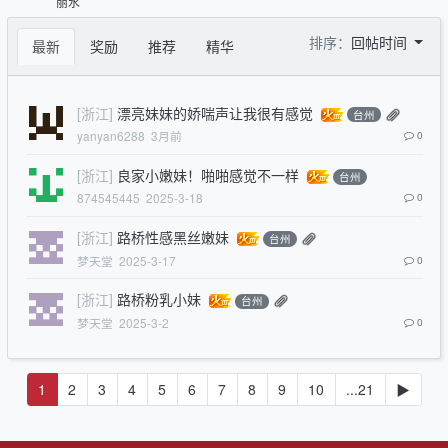
丽水
排序：
回帖时间
最新
奖励
推荐
精华
[浙江]
漂亮妹妹的娇喘声让我很有感觉
台州
yanyan6288
3月前
0
[浙江]
良家小嫩妹！啪啪感觉不一样
台州
874545445
2025-3-18
0
[浙江]
路桥性感黑丝嫩妹
台州
梦天堂
2025-3-17
0
[浙江]
路桥粉乳小妹
台州
梦天堂
2025-3-2
0
1
2
3
4
5
6
7
8
9
10
...21
▶