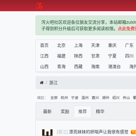
泻火吧社区欢迎各位狼友交流分享，本站邮箱zuixindiz
子得到积分升级后可获取更多阅读权限。
点此免费
首页
北京
上海
天津
重庆
广东
江西
福建
陕西
甘肃
宁夏
四川
山西
青海
西藏
海南
港澳台
海
浙江
城区：
全部
杭州
宁波
温州
嘉兴
湖州
绍兴
舟山
最新
奖励
推荐
精华
[浙江]
漂亮妹妹的娇喘声让我很有感觉