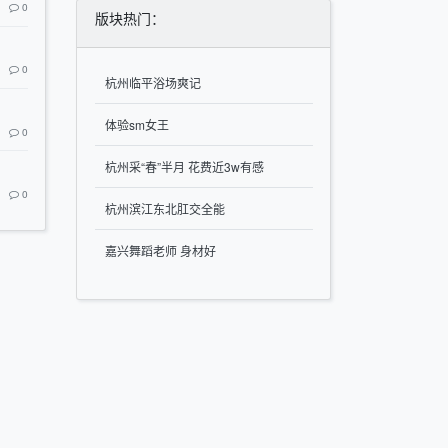
0
版块热门：
0
杭州临平浴场爽记
体验sm女王
0
杭州采“春”半月 花费近3w有感
0
杭州滨江东北肛交全能
嘉兴舞蹈老师 身材好