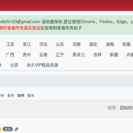
hi123@gmail.com 请收藏保存,建议使用Chrome，Firefox，Ed
限时查看所有真实验证贴
免限制查看所有帖子
江苏
浙江
河北
山东
河南
湖北
湖南
安徽
广西
贵州
云南
辽宁
黑龙江
吉林
新疆
内
外
公告
永久VIP精品资源
衢州
金华
丽水
台州
排序：
回帖
台州