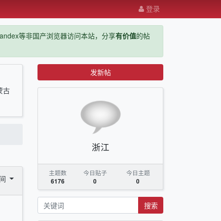
登录
ge，yandex等非国产浏览器访问本站，分享
有价值
的帖
发新帖
蒙古
浙江
主题数
今日贴子
今日主题
时间
6176
0
0
搜索