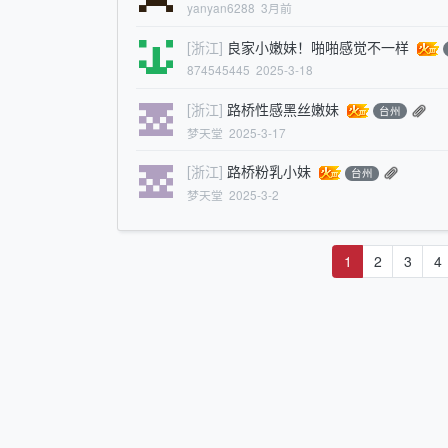
yanyan6288
3月前
[浙江]
良家小嫩妹！啪啪感觉不一样
874545445
2025-3-18
[浙江]
路桥性感黑丝嫩妹
台州
梦天堂
2025-3-17
[浙江]
路桥粉乳小妹
台州
梦天堂
2025-3-2
1
2
3
4