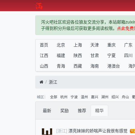
泻火吧社区欢迎各位狼友交流分享，本站邮箱zuixindiz
子得到积分升级后可获取更多阅读权限。
点此免费
首页
北京
上海
天津
重庆
广东
江西
福建
陕西
甘肃
宁夏
四川
山西
青海
西藏
海南
港澳台
海
浙江
城区：
全部
杭州
宁波
温州
嘉兴
湖州
绍兴
舟山
最新
奖励
推荐
精华
[浙江]
漂亮妹妹的娇喘声让我很有感觉