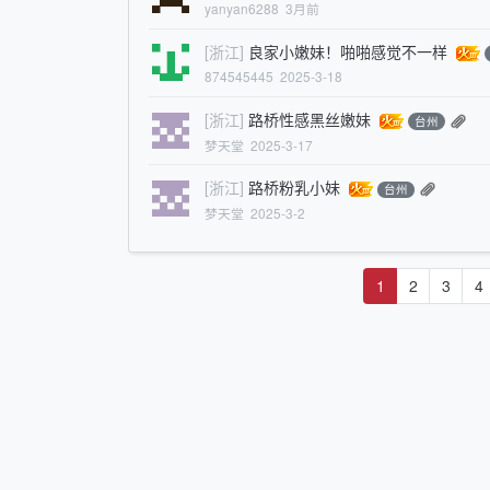
yanyan6288
3月前
[浙江]
良家小嫩妹！啪啪感觉不一样
874545445
2025-3-18
[浙江]
路桥性感黑丝嫩妹
台州
梦天堂
2025-3-17
[浙江]
路桥粉乳小妹
台州
梦天堂
2025-3-2
1
2
3
4