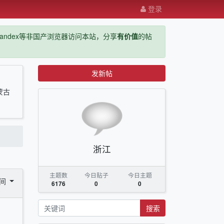
登录
ge，yandex等非国产浏览器访问本站，分享
有价值
的帖
发新帖
蒙古
浙江
主题数
今日贴子
今日主题
时间
6176
0
0
搜索