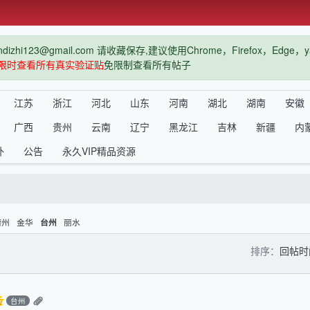
hi123@gmail.com 请收藏保存,建议使用Chrome，Firefox，Ed
限时查看所有真实验证贴
免限制查看所有帖子
江苏
浙江
河北
山东
河南
湖北
湖南
安徽
广西
贵州
云南
辽宁
黑龙江
吉林
新疆
内
外
公告
永久VIP精品资源
衢州
金华
丽水
台州
排序：
回帖
台州