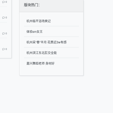
0
版块热门：
0
杭州临平浴场爽记
体验sm女王
0
杭州采“春”半月 花费近3w有感
0
杭州滨江东北肛交全能
嘉兴舞蹈老师 身材好