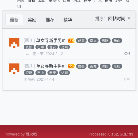
阿坝
凉山
攀枝花
自贡
内江
遂宁
广元
德阳
泸州
眉
甘孜
山
排序：
回帖时间
最新
奖励
推荐
精华
[四川]
单女寻新手男m
成都
南充
绵阳
乐山
资阳
巴中
雅安
达州
←
花一节
2024-2-12
4
[四川]
单女寻新手男m
成都
南充
绵阳
乐山
资阳
巴中
雅安
达州
李萌萌
2021-4-14
0
Powered by
Processed:
, SQL:
泄火吧
0.152
33