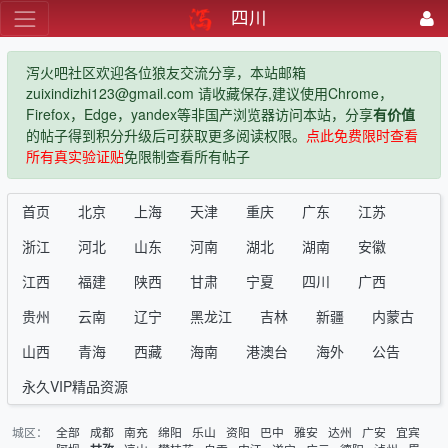
四川
泻火吧社区欢迎各位狼友交流分享，本站邮箱
zuixindizhi123@gmail.com 请收藏保存,建议使用Chrome，
Firefox，Edge，yandex等非国产浏览器访问本站，分享
有价值
的帖子得到积分升级后可获取更多阅读权限。
点此免费限时查看
所有真实验证贴
免限制查看所有帖子
首页
北京
上海
天津
重庆
广东
江苏
浙江
河北
山东
河南
湖北
湖南
安徽
江西
福建
陕西
甘肃
宁夏
四川
广西
贵州
云南
辽宁
黑龙江
吉林
新疆
内蒙古
山西
青海
西藏
海南
港澳台
海外
公告
永久VIP精品资源
城区：
全部
成都
南充
绵阳
乐山
资阳
巴中
雅安
达州
广安
宜宾