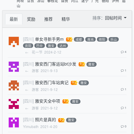
阿坝
甘孜
凉山
攀枝花
自贡
内江
遂宁
广元
德阳
泸州
眉
山
排序：
回帖时间
最新
奖励
推荐
精华
[四川]
单女寻新手男m
成都
南充
绵阳
乐山
资阳
巴中
雅安
达州
←
花一节
2024-2-12
4
[四川]
雅安西门客运站bt沙发
雅安
←
游客
2021-9-13
1
[四川]
雅安西门车站爽记
雅安
←
游客
2021-9-12
1
[四川]
雅安天全中项
雅安
←
游客
2021-9-12
1
[四川]
照片是真的
雅安
Yimubath
2021-4-20
0