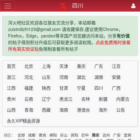
四川
泻火吧社区欢迎各位狼友交流分享，本站邮箱
zuixindizhi123@gmail.com 请收藏保存,建议使用Chrome，
Firefox，Edge，yandex等非国产浏览器访问本站，分享
有价值
的帖子得到积分升级后可获取更多阅读权限。
点此免费限时查看
所有真实验证贴
免限制查看所有帖子
首页
北京
上海
天津
重庆
广东
江苏
浙江
河北
山东
河南
湖北
湖南
安徽
江西
福建
陕西
甘肃
宁夏
四川
广西
贵州
云南
辽宁
黑龙江
吉林
新疆
内蒙古
山西
青海
西藏
海南
港澳台
海外
公告
永久VIP精品资源
城区：
全部
成都
南充
绵阳
乐山
资阳
巴中
达州
广安
宜宾
雅安