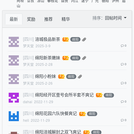
阿坝
甘孜
凉山
攀枝花
自贡
内江
遂宁
广元
德阳
泸州
眉
山
排序：
回帖时间
最新
奖励
推荐
精华
[四川]
涪城极品新茶
绵阳
梦天堂
2025-3-9
0
[四川]
绵阳新茶嫩妹
绵阳
梦天堂
2025-2-28
0
[四川]
绵阳小粉妹
绵阳
梦天堂
2025-2-26
0
[四川]
绵阳经开区壹号会所半套不爽记
绵阳
dahai
2022-11-29
0
[四川]
绵阳花园六队快餐爽记
绵阳
heli
2022-11-29
0
[四川]
绵阳涪城解封之双飞爽记
绵阳