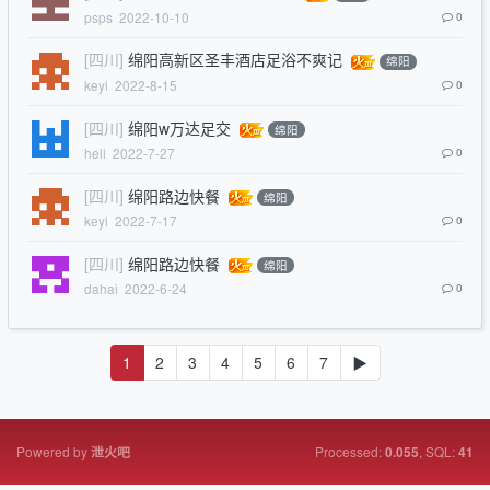
psps
2022-10-10
0
[四川]
绵阳高新区圣丰酒店足浴不爽记
绵阳
keyi
2022-8-15
0
[四川]
绵阳w万达足交
绵阳
heli
2022-7-27
0
[四川]
绵阳路边快餐
绵阳
keyi
2022-7-17
0
[四川]
绵阳路边快餐
绵阳
dahai
2022-6-24
0
1
2
3
4
5
6
7
▶
Powered by
Processed:
, SQL:
泄火吧
0.055
41