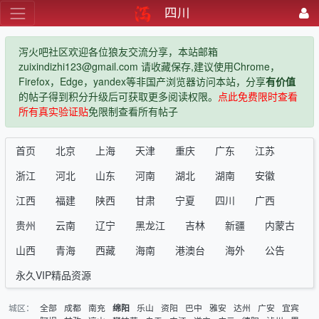
四川
泻火吧社区欢迎各位狼友交流分享，本站邮箱
zuixindizhi123@gmail.com 请收藏保存,建议使用Chrome，
Firefox，Edge，yandex等非国产浏览器访问本站，分享
有价值
的帖子得到积分升级后可获取更多阅读权限。
点此免费限时查看
所有真实验证贴
免限制查看所有帖子
首页
北京
上海
天津
重庆
广东
江苏
浙江
河北
山东
河南
湖北
湖南
安徽
江西
福建
陕西
甘肃
宁夏
四川
广西
贵州
云南
辽宁
黑龙江
吉林
新疆
内蒙古
山西
青海
西藏
海南
港澳台
海外
公告
永久VIP精品资源
城区：
全部
成都
南充
乐山
资阳
巴中
雅安
达州
广安
宜宾
绵阳