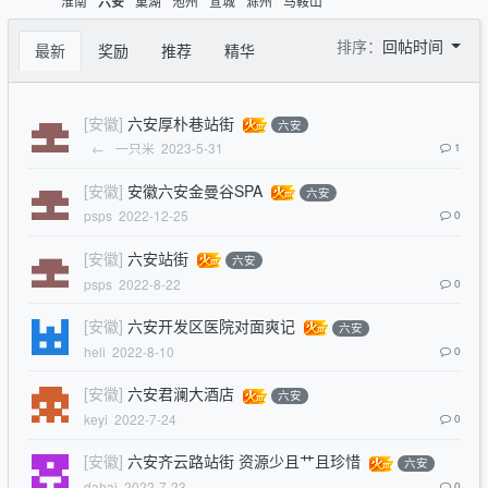
淮南
巢湖
池州
宣城
滁州
马鞍山
六安
排序：
回帖时间
最新
奖励
推荐
精华
[安徽]
六安厚朴巷站街
六安
←
一只米
2023-5-31
1
[安徽]
安徽六安金曼谷SPA
六安
psps
2022-12-25
0
[安徽]
六安站街
六安
psps
2022-8-22
0
[安徽]
六安开发区医院对面爽记
六安
heli
2022-8-10
0
[安徽]
六安君澜大酒店
六安
keyi
2022-7-24
0
[安徽]
六安齐云路站街 资源少且艹且珍惜
六安
dahai
2022-7-23
0