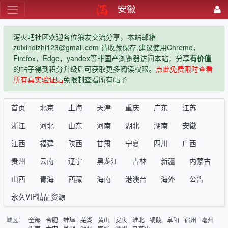
安徽
泻火吧社区欢迎各位狼友交流分享，本站邮箱
zuixindizhi123@gmail.com 请收藏保存,建议使用Chrome，
Firefox，Edge，yandex等非国产浏览器访问本站，分享
有价值
的帖子得到积分升级后可获取更多阅读权限。
点此免费限时查看
所有真实验证贴
免限制查看所有帖子
首页
北京
上海
天津
重庆
广东
江苏
浙江
河北
山东
河南
湖北
湖南
安徽
江西
福建
陕西
甘肃
宁夏
四川
广西
贵州
云南
辽宁
黑龙江
吉林
新疆
内蒙古
山西
青海
西藏
海南
港澳台
海外
公告
永久VIP精品资源
城区：
全部
合肥
蚌埠
芜湖
黄山
安庆
淮北
铜陵
阜阳
宿州
亳州