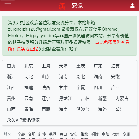
安徽
泻火吧社区欢迎各位狼友交流分享，本站邮箱
zuixindizhi123@gmail.com 请收藏保存,建议使用Chrome，
Firefox，Edge，yandex等非国产浏览器访问本站，分享
有价值
的帖子得到积分升级后可获取更多阅读权限。
点此免费限时查看
所有真实验证贴
免限制查看所有帖子
首页
北京
上海
天津
重庆
广东
江苏
浙江
河北
山东
河南
湖北
湖南
安徽
江西
福建
陕西
甘肃
宁夏
四川
广西
贵州
云南
辽宁
黑龙江
吉林
新疆
内蒙古
山西
青海
西藏
海南
港澳台
海外
公告
永久VIP精品资源
城区：
全部
合肥
蚌埠
芜湖
黄山
安庆
铜陵
阜阳
宿州
亳州
淮北