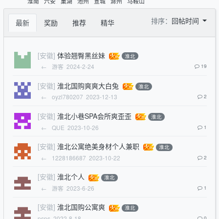
淮南
六安
巢湖
池州
宣城
滁州
马鞍山
排序：
回帖时间
最新
奖励
推荐
精华
[安徽]
体验翘臀黑丝妹
淮北
←
游客
2024-2-24
19
[安徽]
淮北国购爽爽大白兔
淮北
←
oyzl780207
2023-12-13
2
[安徽]
淮北小巷SPA会所爽歪歪
淮北
←
QUE
2023-10-26
1
[安徽]
淮北公寓绝美身材个人兼职
淮北
←
1228186687
2023-10-22
2
[安徽]
淮北个人
淮北
←
游客
2023-6-26
1
[安徽]
淮北国购公寓爽
淮北
psps
2022-8-18
0