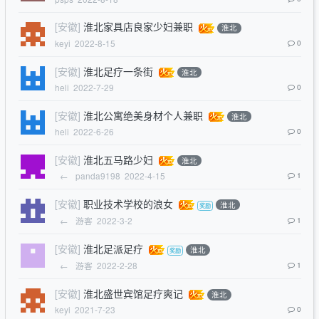
[安徽]
淮北家具店良家少妇兼职
淮北
keyi
2022-8-15
0
[安徽]
淮北足疗一条街
淮北
heli
2022-7-29
0
[安徽]
淮北公寓绝美身材个人兼职
淮北
heli
2022-6-26
0
[安徽]
淮北五马路少妇
淮北
←
panda9198
2022-4-15
1
[安徽]
职业技术学校的浪女
淮北
←
游客
2022-3-2
1
[安徽]
淮北足派足疗
淮北
←
游客
2022-2-28
1
[安徽]
淮北盛世宾馆足疗爽记
淮北
keyi
2021-7-23
0