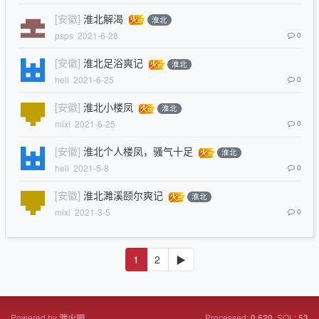
[安徽]
淮北解渴
淮北
psps
2021-6-28
0
[安徽]
淮北足浴爽记
淮北
heli
2021-6-25
0
[安徽]
淮北小楼凤
淮北
mixi
2021-6-25
0
[安徽]
淮北个人楼凤，骚气十足
淮北
heli
2021-5-8
0
[安徽]
淮北濉溪颐尔爽记
淮北
mixi
2021-3-5
0
1
2
▶
Powered by
Processed:
, SQL:
泄火吧
0.620
53