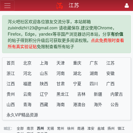
江苏
泻火吧社区欢迎各位狼友交流分享，本站邮箱
zuixindizhi123@gmail.com 请收藏保存,建议使用Chrome，
Firefox，Edge，yandex等非国产浏览器访问本站，分享
有价值
的帖子得到积分升级后可获取更多阅读权限。
点此免费限时查看
所有真实验证贴
免限制查看所有帖子
首页
北京
上海
天津
重庆
广东
江苏
浙江
河北
山东
河南
湖北
湖南
安徽
江西
福建
陕西
甘肃
宁夏
四川
广西
贵州
云南
辽宁
黑龙江
吉林
新疆
内蒙古
山西
青海
西藏
海南
港澳台
海外
公告
永久VIP精品资源
城区：
全部
南京
无锡
常州
徐州
南通
淮安
盐城
扬州
镇江
苏州