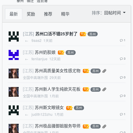
泰州
宿迁
连云港
排序：
回帖时间
最新
奖励
推荐
精华
[江苏]
苏州口活不错25岁射了
苏州
←
9aas2
1天前
1
[江苏]
苏州奶胶娘
苏州
←
fenlianjue
12天前
3
[江苏]
苏州高质量美女性感尤物
苏州
全国中高端外围
29天前
0
[江苏]
苏州新人学生纯欲天花板
苏州
全国中高端外围
1月前
0
[江苏]
苏州斯文眼镜女
苏州
←
judith123zhu
1月前
1
[江苏]
苏州极品骚御姐服务导师
苏州
全国中高端外围
1月前
0