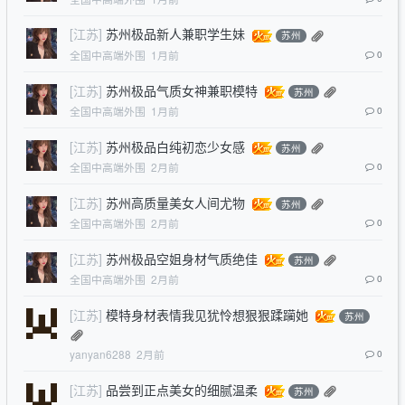
[江苏]
苏州极品新人兼职学生妹
苏州
全国中高端外围
1月前
0
[江苏]
苏州极品气质女神兼职模特
苏州
全国中高端外围
1月前
0
[江苏]
苏州极品白纯初恋少女感
苏州
全国中高端外围
2月前
0
[江苏]
苏州高质量美女人间尤物
苏州
全国中高端外围
2月前
0
[江苏]
苏州极品空姐身材气质绝佳
苏州
全国中高端外围
2月前
0
[江苏]
模特身材表情我见犹怜想狠狠蹂躏她
苏州
yanyan6288
2月前
0
[江苏]
品尝到正点美女的细腻温柔
苏州