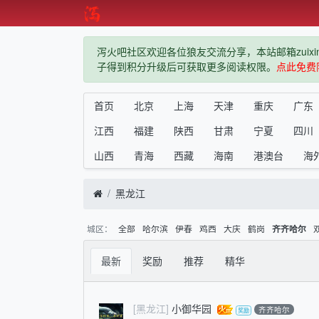
泻火吧社区欢迎各位狼友交流分享，本站邮箱zuixindiz
子得到积分升级后可获取更多阅读权限。
点此免费
首页
北京
上海
天津
重庆
广东
江西
福建
陕西
甘肃
宁夏
四川
山西
青海
西藏
海南
港澳台
海
黑龙江
城区：
全部
哈尔滨
伊春
鸡西
大庆
鹤岗
齐齐哈尔
最新
奖励
推荐
精华
[黑龙江]
小御华园
齐齐哈尔