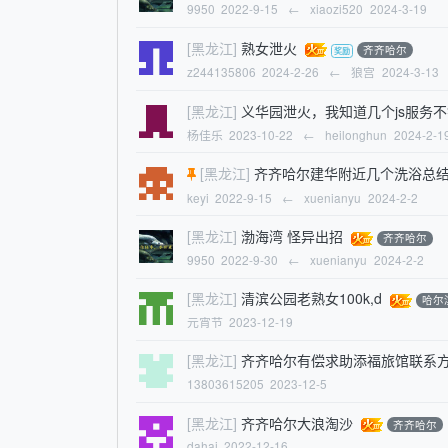
9950
2022-9-15
←
xiaozi520
2024-3-19
[黑龙江]
熟女泄火
齐齐哈尔
z244135806
2024-2-26
←
狼宫
2024-3-13
[黑龙江]
义华园泄火，我知道几个js服务
杨佳乐
2023-10-22
←
heilonghun
2024-2-1
[黑龙江]
齐齐哈尔建华附近几个洗浴总
keyi
2022-9-15
←
xuenianyu
2024-2-2
[黑龙江]
渤海湾 怪异出招
齐齐哈尔
9950
2022-9-30
←
xuenianyu
2024-2-2
[黑龙江]
清滨公园老熟女100k,d
哈尔
元宵节
2023-12-19
[黑龙江]
齐齐哈尔有偿求助添福旅馆联系
13803615205
2023-12-5
[黑龙江]
齐齐哈尔大浪淘沙
齐齐哈尔
dahai
2022-12-16