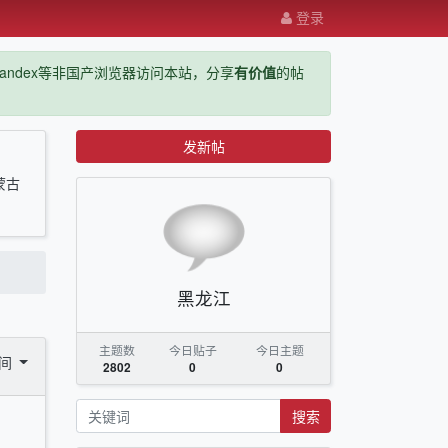
登录
ge，yandex等非国产浏览器访问本站，分享
有价值
的帖
发新帖
蒙古
黑龙江
主题数
今日贴子
今日主题
时间
2802
0
0
搜索