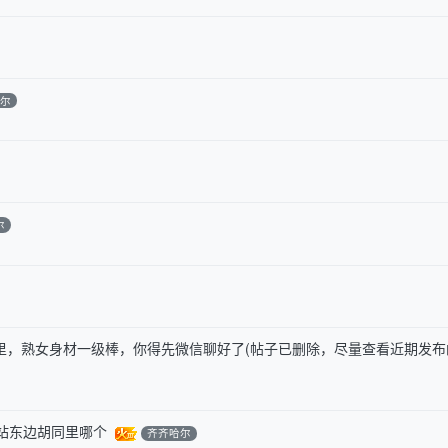
哈尔
尔
里，熟女身材一级棒，你得先微信聊好了(帖子已删除，尽量查看近期发布
运站东边胡同里哪个
齐齐哈尔