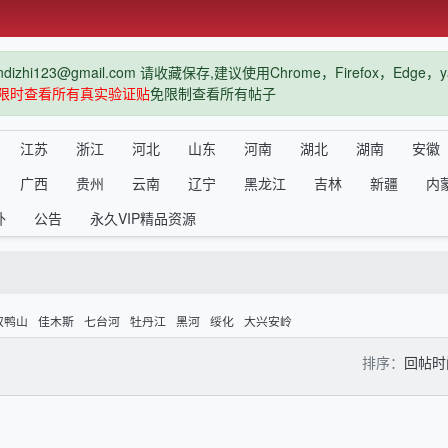
hi123@gmail.com 请收藏保存,建议使用Chrome，Firefox，Ed
限时查看所有真实验证贴
免限制查看所有帖子
江苏
浙江
河北
山东
河南
湖北
湖南
安徽
广西
贵州
云南
辽宁
黑龙江
吉林
新疆
内
外
公告
永久VIP精品资源
双鸭山
佳木斯
七台河
牡丹江
黑河
绥化
大兴安岭
排序：
回帖