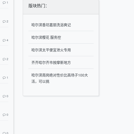
1
版块热门：
2
哈尔滨香坊嘉丽洗浴爽记
哈尔滨樱花 服务控
4
哈尔滨太平便宜泄火专用
2
齐齐哈尔齐市按摩新地方
哈尔滨南岗绝对性价比高场子100大
1
活，可以挑
0
0
0