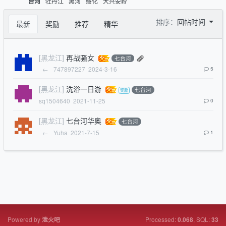
牡丹江
黑河
绥化
大兴安岭
台河
排序：
回帖时间
最新
奖励
推荐
精华
[黑龙江]
再战骚女
七台河
←
747897227
2024-3-16
5
[黑龙江]
洗浴一日游
七台河
sq1504640
2021-11-25
0
[黑龙江]
七台河华奥
七台河
←
Yuha
2021-7-15
1
Powered by
Processed:
, SQL:
泄火吧
0.068
33