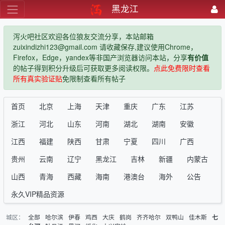
黑龙江
泻火吧社区欢迎各位狼友交流分享，本站邮箱
zuixindizhi123@gmail.com 请收藏保存,建议使用Chrome，
Firefox，Edge，yandex等非国产浏览器访问本站，分享
有价值
的帖子得到积分升级后可获取更多阅读权限。
点此免费限时查看
所有真实验证贴
免限制查看所有帖子
首页
北京
上海
天津
重庆
广东
江苏
浙江
河北
山东
河南
湖北
湖南
安徽
江西
福建
陕西
甘肃
宁夏
四川
广西
贵州
云南
辽宁
黑龙江
吉林
新疆
内蒙古
山西
青海
西藏
海南
港澳台
海外
公告
永久VIP精品资源
城区：
全部
哈尔滨
伊春
鸡西
大庆
鹤岗
齐齐哈尔
双鸭山
佳木斯
七