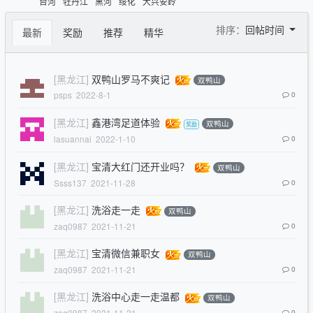
台河
牡丹江
黑河
绥化
大兴安岭
排序：
回帖时间
最新
奖励
推荐
精华
[黑龙江]
双鸭山罗马不爽记
双鸭山
psps
2022-8-1
0
[黑龙江]
鑫港湾足道体验
双鸭山
lasuannai
2022-1-10
0
[黑龙江]
宝清大红门还开业吗？
双鸭山
Ssss137
2021-11-28
0
[黑龙江]
洗浴走一走
双鸭山
zaq0987
2021-11-21
0
[黑龙江]
宝清微信兼职女
双鸭山
zaq0987
2021-11-21
0
[黑龙江]
洗浴中心走一走温都
双鸭山
zaq0987
2021-11-21
0