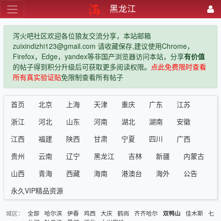
黑龙江
泻火吧社区欢迎各位狼友交流分享，本站邮箱
zuixindizhi123@gmail.com 请收藏保存,建议使用Chrome，
Firefox，Edge，yandex等非国产浏览器访问本站，分享
有价值
的帖子得到积分升级后可获取更多阅读权限。
点此免费限时查看
所有真实验证贴
免限制查看所有帖子
首页
北京
上海
天津
重庆
广东
江苏
浙江
河北
山东
河南
湖北
湖南
安徽
江西
福建
陕西
甘肃
宁夏
四川
广西
贵州
云南
辽宁
黑龙江
吉林
新疆
内蒙古
山西
青海
西藏
海南
港澳台
海外
公告
永久VIP精品资源
城区：
全部
哈尔滨
伊春
鸡西
大庆
鹤岗
齐齐哈尔
佳木斯
七
双鸭山