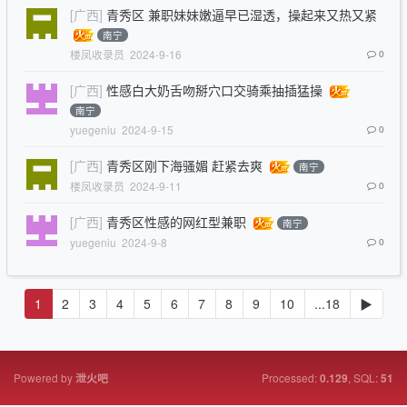
[广西]
青秀区 兼职妹妹嫩逼早已湿透，操起来又热又紧
南宁
楼凤收录员
2024-9-16
0
[广西]
性感白大奶舌吻掰穴口交骑乘抽插猛操
南宁
yuegeniu
2024-9-15
0
[广西]
青秀区刚下海骚媚 赶紧去爽
南宁
楼凤收录员
2024-9-11
0
[广西]
青秀区性感的网红型兼职
南宁
yuegeniu
2024-9-8
0
1
2
3
4
5
6
7
8
9
10
...18
▶
Powered by
Processed:
, SQL:
泄火吧
0.129
51