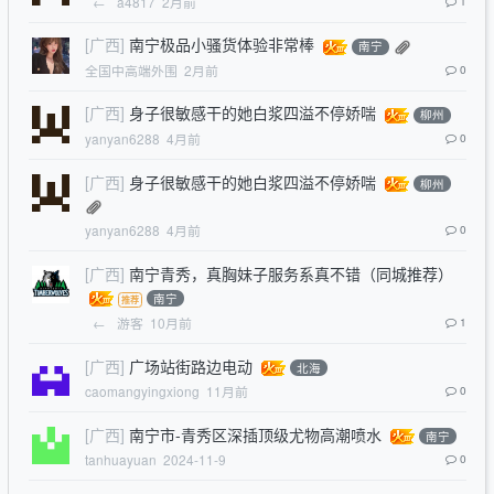
←
a4817
2月前
1
[广西]
南宁极品小骚货体验非常棒
南宁
全国中高端外围
2月前
0
[广西]
身子很敏感干的她白浆四溢不停娇喘
柳州
yanyan6288
4月前
0
[广西]
身子很敏感干的她白浆四溢不停娇喘
柳州
yanyan6288
4月前
0
[广西]
南宁青秀，真胸妹子服务系真不错（同城推荐）
南宁
←
游客
10月前
1
[广西]
广场站街路边电动
北海
caomangyingxiong
11月前
0
[广西]
南宁市-青秀区深插顶级尤物高潮喷水
南宁
tanhuayuan
2024-11-9
0