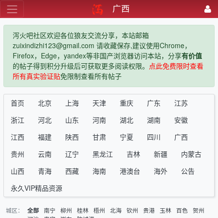
广西
泻火吧社区欢迎各位狼友交流分享，本站邮箱
zuixindizhi123@gmail.com 请收藏保存,建议使用Chrome，
Firefox，Edge，yandex等非国产浏览器访问本站，分享
有价值
的帖子得到积分升级后可获取更多阅读权限。
点此免费限时查看
所有真实验证贴
免限制查看所有帖子
首页
北京
上海
天津
重庆
广东
江苏
浙江
河北
山东
河南
湖北
湖南
安徽
江西
福建
陕西
甘肃
宁夏
四川
广西
贵州
云南
辽宁
黑龙江
吉林
新疆
内蒙古
山西
青海
西藏
海南
港澳台
海外
公告
永久VIP精品资源
城区：
南宁
柳州
桂林
梧州
北海
钦州
贵港
玉林
百色
贺州
全部