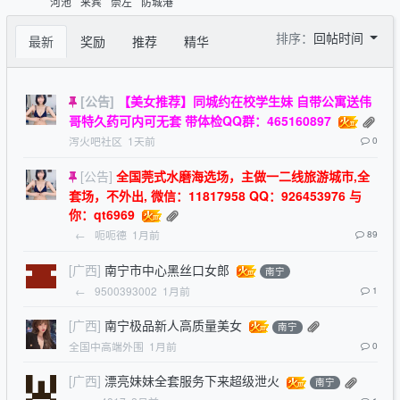
河池
来宾
崇左
防城港
排序：
回帖时间
最新
奖励
推荐
精华
[公告]
【美女推荐】同城约在校学生妹 自带公寓送伟
哥特久药可内可无套 带体检QQ群：465160897
泻火吧社区
1天前
0
[公告]
全国莞式水磨海选场，主做一二线旅游城市,全
套场，不外出, 微信：11817958 QQ：926453976 与
你：qt6969
←
呃呃德
1月前
89
[广西]
南宁市中心黑丝口女郎
南宁
←
9500393002
1月前
1
[广西]
南宁极品新人高质量美女
南宁
全国中高端外围
1月前
0
[广西]
漂亮妹妹全套服务下来超级泄火
南宁