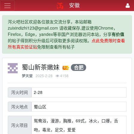
安徽
泻火吧社区欢迎各位狼友交流分享，本站邮箱
zuixindizhi123@gmail.com 请收藏保存,建议使用Chrome，
Firefox，Edge，yandex等非国产浏览器访问本站，分享
有价值
的帖子得到积分升级后可获取更多阅读权限。
点此免费限时查看
所有真实验证贴
免限制查看所有帖子
蜀山新茶嫩妹
合肥
2025-2-28
4158
梦天堂
2-28
泻火时间
蜀山区
泻火地点
鸳鸯浴，漫游，胸推，69式，冰火，口爆，舌
泻火项目
吻，毒龙，足交，爱爱