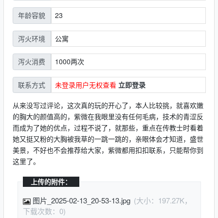
23
年龄容貌
公寓
泻火环境
1000两次
泻火消费
未登录用户无权查看
立即登录
联系方式
从来没写过评论，这次真的玩的开心了，本人比较挑，就喜欢嫩
的胸大的颜值高的，紫微在我眼里没有任何毛病，技术的青涩反
而成为了她的优点，过程不说了，就那些，重点在传教士时看着
她又挺又粉的大胸被我草的一跳一跳的，亲眼体会才知道，盛世
美景，不好也不会推荐给大家，紫微都用扣扣联系，只能帮你到
这里了。
上传的附件：
图片_2025-02-13_20-53-13.jpg
(大小：197.27K，
下载次数：0)