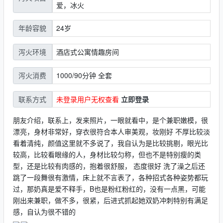
爱，冰火
24岁
年龄容貌
酒店式公寓情趣房间
泻火环境
1000/90分钟 全套
泻火消费
未登录用户无权查看
立即登录
联系方式
朋友介绍，联系上，发来照片，一眼就看中，是个兼职嫩模，很
漂亮，身材非常好，穿衣很符合本人审美观，妆刚好 不厚比较淡
看着清纯，颜值这里就不多说了，我自认为是比较挑剔，眼光比
较高，比较看眼缘的人，身材比较匀称，但也不是特别瘦的类
型，还是比较有肉感的，抱着很舒服， 态度很好 洗了澡之后还
跳了一段舞很有激情，床上就不言表了，各种招式各种姿势都玩
过，那奶真是爱不释手，B也是粉红粉红的，没有一点黑，可能
刚出来兼职，做不多，很紧，后进式抓起她双奶冲刺特别有满足
感，自认为很不错的