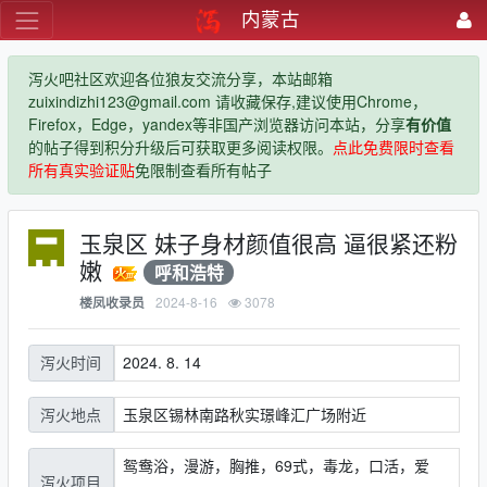
内蒙古
泻火吧社区欢迎各位狼友交流分享，本站邮箱
zuixindizhi123@gmail.com 请收藏保存,建议使用Chrome，
Firefox，Edge，yandex等非国产浏览器访问本站，分享
有价值
的帖子得到积分升级后可获取更多阅读权限。
点此免费限时查看
所有真实验证贴
免限制查看所有帖子
玉泉区 妹子身材颜值很高 逼很紧还粉
嫩
呼和浩特
2024-8-16
3078
楼凤收录员
2024. 8. 14
泻火时间
玉泉区锡林南路秋实璟峰汇广场附近
泻火地点
鸳鸯浴，漫游，胸推，69式，毒龙，口活，爱
泻火项目