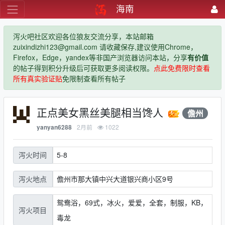
海南
泻火吧社区欢迎各位狼友交流分享，本站邮箱
zuixindizhi123@gmail.com 请收藏保存,建议使用Chrome，
Firefox，Edge，yandex等非国产浏览器访问本站，分享
有价值
的帖子得到积分升级后可获取更多阅读权限。
点此免费限时查看
所有真实验证贴
免限制查看所有帖子
正点美女黑丝美腿相当馋人
儋州
2月前
1022
yanyan6288
5-8
泻火时间
儋州市那大镇中兴大道银兴商小区9号
泻火地点
鸳鸯浴，69式，冰火，爱爱，全套，制服，KB，
泻火项目
毒龙