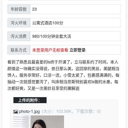
23
年龄容貌
公寓式酒店100分
泻火环境
980/100分钟全套大活
泻火消费
未登录用户无权查看
立即登录
联系方式
看到了熟悉且最喜爱的ls终于开课了，立马联系约了时间，本人
颜值这一块确实没得说，依日那么美，这回穿的黑丝，美腿相当
馋人，服务非常好，口活一流，小雪太紧了，包裹感满满的，每
抽动一次就感觉要泻了，叫床相当奈斯特别喜欢ls做的水墨，每
次都好爽，又是一次美妙且享受的邂解逅
上传的附件：
photo-1.jpg
(大小：103.56K，下载次数：0)